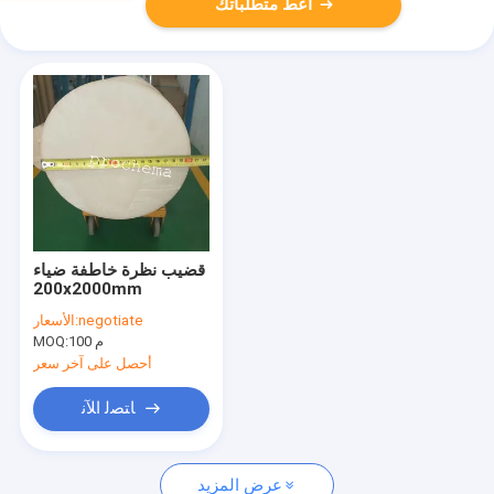
أعط متطلباتك
قضيب نظرة خاطفة ضياء
200x2000mm
negotiate
الأسعار:
100 م
MOQ:
أحصل على آخر سعر
ﺎﺘﺼﻟ ﺍﻶﻧ
عرض المزيد