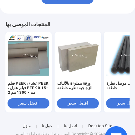
المنتجات الموصى بها
يب موصل نظرة
ورقة مملوءة بالألياف
فيلم PEEK ، غشاء PEEK
خاطفة
الزجاجية نظرة خاطفة
، فيلم عازل PEEK 0.15-
2 مم × 1300 مم
فضل سعر
افضل سعر
افضل سعر
Desktop Site
اتصل بنا
حول نا
منزل
الصين منتجات نظرة خاطفة
المزود.Copyright © 2024 Mianyang