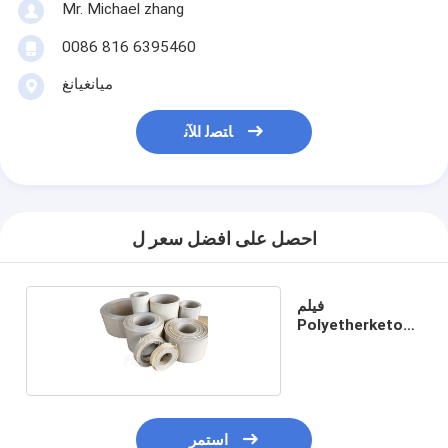
Mr. Michael zhang
0086 816 6395460
ميانغيانغ
ﺎﺘﺼﻟ ﺍﻶﻧ
احصل على افضل سعر ل
فيلم
Polyetherketone
PEEK
استمر