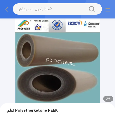
2
/
6
فيلم Polyetherketone PEEK