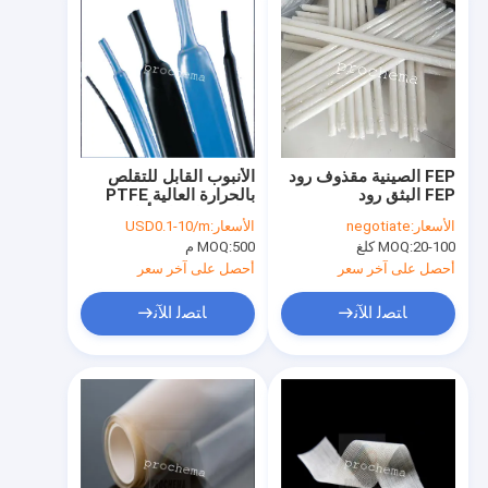
FEP الصينية مقذوف رود
الأنبوب القابل للتقلص
FEP البثق رود
بالحرارة العالية PTFE
مناسب لحماية أداة
الأسعار:
negotiate
الأسعار:
USD0.1-10/m
تسخير الأسلاك الثابتة
20-100 كلغ
MOQ:
500 م
MOQ:
أحصل على آخر سعر
أحصل على آخر سعر
ﺎﺘﺼﻟ ﺍﻶﻧ
ﺎﺘﺼﻟ ﺍﻶﻧ