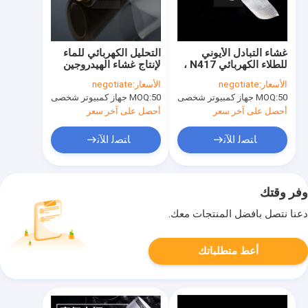
غشاء التبادل الأيوني
التحليل الكهربائي للماء
للطلاء الكهربائي N417 ،
لإنتاج غشاء الهيدروجين
صبغ كهربائي PEM ، غشاء
pfsa ، PEM N116W ،
الأسعار:
negotiate
الأسعار:
negotiate
N117
PFSA
50 جهاز كمبيوتر شخصى
MOQ:
50 جهاز كمبيوتر شخصى
MOQ:
أحصل على آخر سعر
أحصل على آخر سعر
ﺎﺘﺼﻟ ﺍﻶﻧ
ﺎﺘﺼﻟ ﺍﻶﻧ
وفر وقتك
دعنا نتصل بأفضل المنتجات معك.
أعط متطلباتك