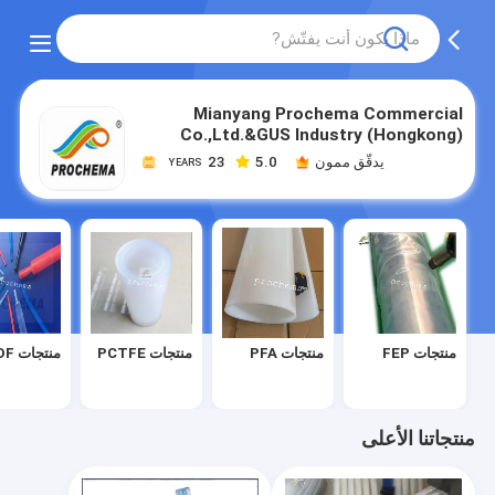
Mianyang Prochema Commercial
Co.,Ltd.&GUS Industry (Hongkong)
Co,.limited
يدقّق ممون
5.0
23
YEARS
منتجات FEP
منتجات PFA
منتجات PCTFE
منتجات PVDF
منتجاتنا الأعلى