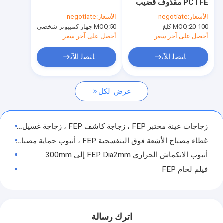
PCTFE مقذوف قضيب
جولة في المعمل
Dia10-150mm
الأسعار:
negotiate
الأسعار:
negotiate
20-100 كلغ
MOQ:
50 جهاز كمبيوتر شخصى
MOQ:
ضبط الجودة
أحصل على آخر سعر
أحصل على آخر سعر
اتصل بنا
ﺎﺘﺼﻟ ﺍﻶﻧ
ﺎﺘﺼﻟ ﺍﻶﻧ
طلب اقتباس
عرض الكل
منتجات FEP
زجاجات عينة مختبر FEP ، زجاجة كاشف FEP ، زجاجة غسيل FEP ، دورق FEP
غطاء مصباح الأشعة فوق البنفسجية FEP ، أنبوب حماية مصباح الأشعة فوق البنفسجية المضاد للانفجار لـ T4
منتجات PFA
أنبوب الانكماش الحراري FEP Dia2mm إلى 300mm
منتجات PCTFE
فيلم لحام FEP
حقيبة عينة FEP ، حقيبة FEP
منتجات PVDF
أنبوب التشفيه FEP
منتجات نظرة خاطفة
الأكمام الأسطوانة FEP ، الطباعة والصباغة أسطوانة الأكمام ، أنبوب الجدار الرقيق FEP
اترك رسالة