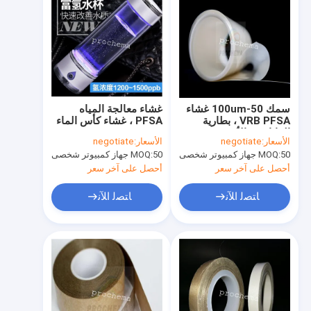
سمك 50-100um غشاء
غشاء معالجة المياه
VRB PFSA ، بطارية
PFSA ، غشاء كأس الماء
الفاناديوم الأكسدة PEM ،
PEM ， غني
الأسعار:
negotiate
الأسعار:
negotiate
غشاء VRFB PFSA
بالهيدروجين. التحليل
50 جهاز كمبيوتر شخصى
MOQ:
50 جهاز كمبيوتر شخصى
MOQ:
الكهربائي للماء لإنتاج
الهيدروجين
أحصل على آخر سعر
أحصل على آخر سعر
ﺎﺘﺼﻟ ﺍﻶﻧ
ﺎﺘﺼﻟ ﺍﻶﻧ