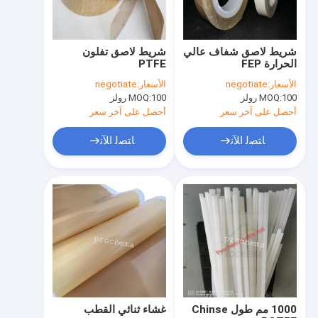
شريط لاصق شفاف عالي
شريط لاصق تفلون
الحرارة FEP
PTFE
الأسعار:
negotiate
الأسعار:
negotiate
100 رولز
MOQ:
100 رولز
MOQ:
أحصل على آخر سعر
أحصل على آخر سعر
ﺎﺘﺼﻟ ﺍﻶﻧ
ﺎﺘﺼﻟ ﺍﻶﻧ
منزل
المنتجات
حول بنا
1000 مم طول Chinse
غشاء ثنائي القطب