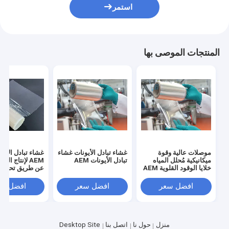
استمر
المنتجات الموصى بها
موصلات عالية وقوة
غشاء تبادل الأيونات غشاء
غشاء تبادل الأني
ميكانيكية مُحلل المياه
تبادل الأيونات AEM
AEM لإنتاج ال
خلايا الوقود القلوية AEM
عن طريق تحليل ا
للمياه
افضل سعر
افضل سعر
افضل سع
منزل
حول نا
اتصل بنا
Desktop Site