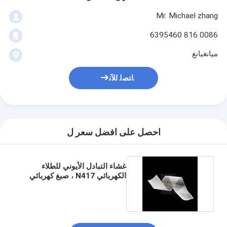
Mr. Michael zhang
0086 816 6395460
ميانغيانغ
ﺎﺘﺼﻟ ﺍﻶﻧ
احصل على افضل سعر ل
غشاء التبادل الأيوني للطلاء
الكهربائي N417 ، صبغ كهربائي
PEM ، غشاء PFSA