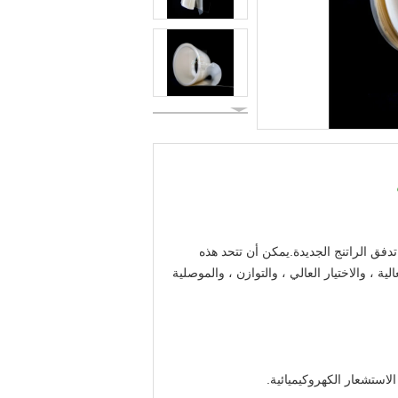
وع بواسطة أجهزتنا المتقدمة.N هو نوع جديد من PEM.يتم تصنيع N بواسطة تقنية تدفق الراتنج الجديدة.يمكن أن تتحد هذه
تمتلك فقط قوة الشد العالية ، والاختيار العالي ، والتوازن ، والموصلية
الاستشعار الكهروكيميائية.