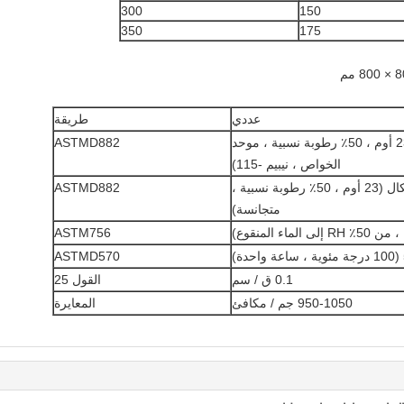
300
150
350
175
عددي
طريقة
28 ميجا باسكال (23 أوم ، 50٪ رطوبة نسبية ، موحد
ASTMD882
الخواص ، نيبيم -115)
630 ميجا باسكال (23 أوم ، 50٪ رطوبة نسبية ،
ASTMD882
متجانسة)
ASTM756
ASTMD570
0.1 ق / سم
القول 25
950-1050 جم / مكافئ
المعايرة