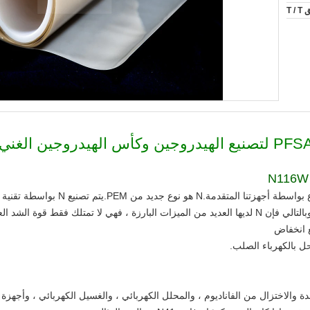
T 
N غشاء تبادل البروتون المشبع بالفلور المصن
التكنولوجيا الجديدة مع التكنولوجيا المغشوشة.وبالتالي فإن N لديها العديد من الميزات البارزة ، فهي لا 
مع انخفاض
ل بالكهرباء الصلب.
سدة والاختزال من الفاناديوم ، والمحلل الكهربائي ، والغسيل الكهربائي ، وأجهزة 