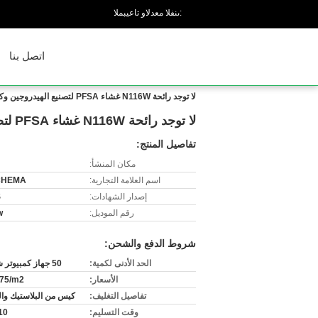
المبيعات والدعم الفنى:
اتصل بنا
لا توجد رائحة N116W غشاء PFSA لتصنيع الهيدروجين وكأس الهيدروجين الغني
لا توجد رائحة N116W غشاء PFSA لتصنيع الهيدروجين وكأس الهيدروجين الغني
تفاصيل المنتج:
مكان المنشأ:
اسم العلامة التجارية:
CHEMA
إصدار الشهادات:
S
رقم الموديل:
w
شروط الدفع والشحن:
الحد الأدنى لكمية:
50 جهاز كمبيوتر شخصى
الأسعار:
75/m2
تفاصيل التغليف:
كيس من البلاستيك وا
وقت التسليم:
3-10