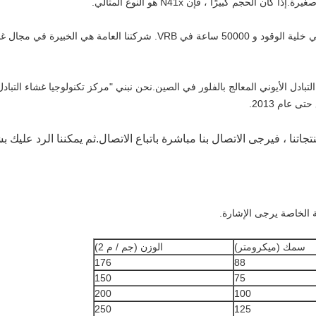
تم اختبار الغشاء N لأكثر من 100000 ساعة في خلية الوقود و 50000 ساعة في RB
ة 40 ٪ من سوق غشاء التبادل الأيوني المعالج بالفلور في الصين.نحن نبني "مركز تكنولوجيا غش
جاتنا ، فيرجى الاتصال بنا مباشرة باتباع الاتصال.ثم يمكننا الرد علي
سمك (ميكرومتر)
الوزن (جم / م 2)
176
88
150
75
200
100
250
125