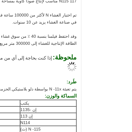
N115 117 مناسب لإنتاج صودا كاوية بمساحة صغيرة.إذا كان الحجم كبيرًا ، فإن N41x هو النوع المثالي.
في صناعة الغشاء يزيد عن 10 سنوات.
وقد احتفظ فيلمنا بنسب
الطاقة الإنتاجية للغشاء إلى 300000 متر مربع حتى عام 2013.
ملحوظة:
إذا كنت بحاجة إلى أي من منت
طَرد:
يتم تعبئة N -11x بواسطة دلو بلاستيكي.الحزمة الخاصة يرجى الإشارة.
السماكة والوزن:
يكتب
إن -1135
إن 113
N114
N -115 (ث)