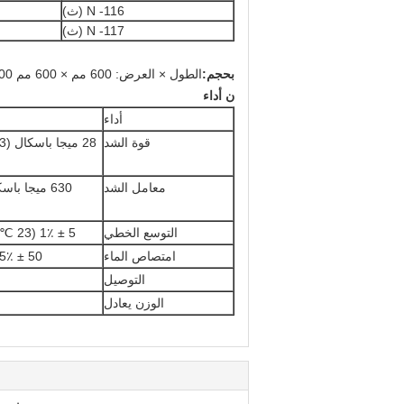
N -116 (ث)
N -117 (ث)
بحجم
:
الطول × العرض: 600 مم × 600 مم 800 × 800 مم
ن
أداء
أداء
قوة الشد
معامل الشد
التوسع الخطي
5 ± 1٪ (23 ℃ ، من 50٪ RH إلى الماء المنقوع)
امتصاص الماء
50 ± 5٪ (100 درجة مئوية ، ساعة واحدة)
التوصيل
الوزن يعادل