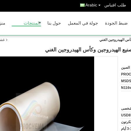
طلب اقتباس
Arabic
ضبط الجودة
جولة في المعمل
حول بنا
المنتجات
منز
غشاء
الصين
PRO
MSD
N116
USD8
لكرتون
 أيام