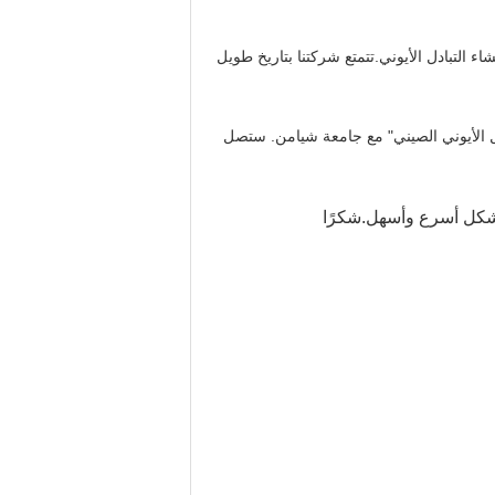
V. شركتنا العامة هي الخبيرة في مجال غشاء التبادل الأيوني.تتمتع شركتنا بتاريخ طويل
اء التبادل الأيوني الصيني" مع جامعة شيامن. ستصل
ك بشكل أسرع وأسهل.شكرًا