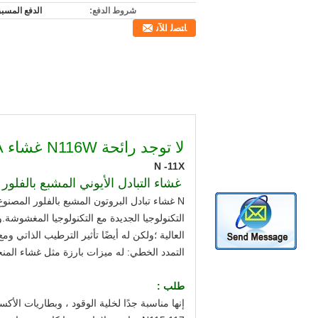
شروط الدفع:
الدفع المسبق / T
ﺎﺘﺼﻟ ﺍﻶﻧ
لا توجد رائحة N116W غشاء PFSA لتصنيع الهيدروجين وكأس الهيدروجين الغني
N -11X
غشاء التبادل الأيوني المشبع بالفلور N116W
العالية ؛ولكن له أيضًا تأثير الترطيب الذاتي و
التمدد الخطي: له ميزات بارزة مثل غشاء المنح
طلب :
إنها مناسبة جدًا لخلية الوقود ، وبطاريات الأك