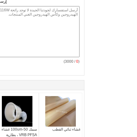
إرسا
/ 3000)
0
(
غشاء ثنائي القطب
سمك 50-100um غشاء
VRB PFSA ، بطارية