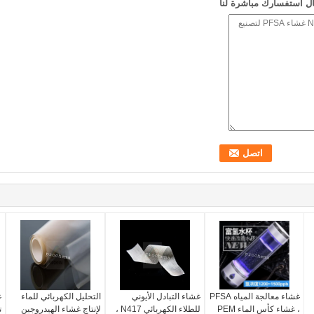
ل استفسارك مباشرة لنا
غشاء معالجة المياه PFSA
غشاء التبادل الأيوني
التحليل الكهربائي للماء
غ
، غشاء كأس الماء PEM
للطلاء الكهربائي N417 ،
لإنتاج غشاء الهيدروجين
ت