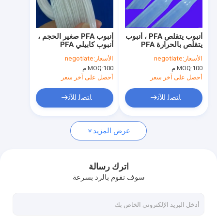
جولة في المعمل
ضبط الجودة
أنبوب يتقلص PFA ، أنبوب
أنبوب PFA صغير الحجم ،
يتقلص بالحرارة PFA
أنبوب كابيلي PFA
اتصل بنا
الأسعار:
negotiate
الأسعار:
negotiate
100 م
MOQ:
100 م
MOQ:
طلب اقتباس
أحصل على آخر سعر
أحصل على آخر سعر
ﺎﺘﺼﻟ ﺍﻶﻧ
ﺎﺘﺼﻟ ﺍﻶﻧ
منتجات FEP
عرض المزيد
منتجات PFA
منتجات PCTFE
اترك رسالة
سوف نقوم بالرد بسرعة
منتجات PVDF
منتجات نظرة خاطفة