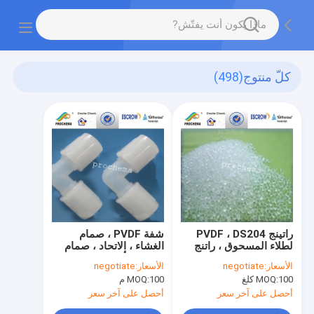
كلّ منتوج
(498)
راتينج PVDF ، DS204
شفة PVDF ، صمام
لطلاء المسحوق ، راتنج
الغشاء ، الاتحاد ، صمام
طلاء مسحوق PVDF
فحص التأرجح ، مخفض
الأسعار:
negotiate
الأسعار:
negotiate
الأنبوب ، غطاء الأنبوب ،
100 كلغ
MOQ:
100 م
MOQ:
الوصلة ، وصلة الإنطلاق ،
الكوع
أحصل على آخر سعر
أحصل على آخر سعر