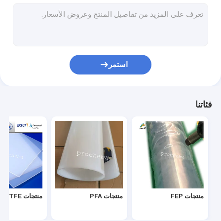
فيلم PVDF PIEZO
غشاء التبادل الأيوني المشبع بالفلورين
منتجات ETFE
استمر
منتجات البلاستيك الفلوري الأخرى
أشياء المختبر
فئاتنا
منتجات FEP
منتجات PFA
منتجات PCTFE