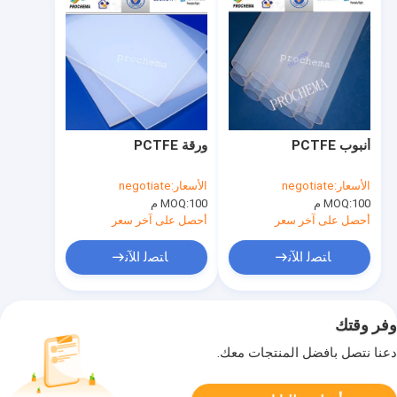
أنبوب PCTFE
ورقة PCTFE
الأسعار:
negotiate
الأسعار:
negotiate
100 م
MOQ:
100 م
MOQ:
أحصل على آخر سعر
أحصل على آخر سعر
ﺎﺘﺼﻟ ﺍﻶﻧ
ﺎﺘﺼﻟ ﺍﻶﻧ
وفر وقتك
دعنا نتصل بأفضل المنتجات معك.