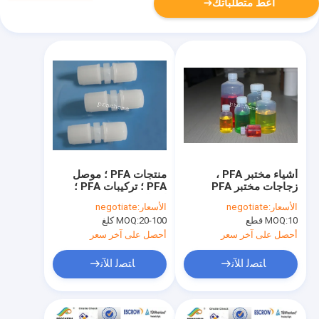
أعط متطلباتك
أشياء مختبر PFA ،
منتجات PFA ؛ موصل
زجاجات مختبر PFA
PFA ؛ تركيبات PFA ؛
اتصال PFA ؛ PFA T-
الأسعار:
negotiate
الأسعار:
negotiate
cock ، T-cock ؛
10 قطع
MOQ:
20-100 كلغ
MOQ:
أحصل على آخر سعر
أحصل على آخر سعر
ﺎﺘﺼﻟ ﺍﻶﻧ
ﺎﺘﺼﻟ ﺍﻶﻧ