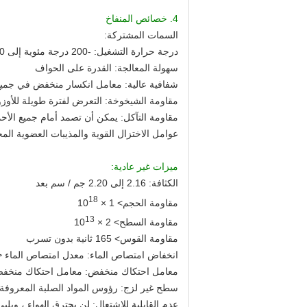
4. خصائص المنفاخ
السمات المشتركة:
درجة حرارة التشغيل: -200 درجة مئوية إلى 260 درجة مئوية
سهولة المعالجة: القدرة على الحواف
شفافية عالية: معامل انكسار منخفض في جميع أ
مقاومة الشيخوخة: التعرض لفترة طويلة للأو
مقاومة التآكل: يمكن أن تصمد أمام جميع الأحماض 
عوامل الاختزال القوية والمذيبات العضوية المخ
ميزات غير عادية:
الكثافة: 2.16 إلى 2.20 جم / سم بعد
18
مقاومة الحجم> 1 × 10
13
مقاومة السطح> 2 × 10
مقاومة القوس> 165 ثانية بدون تسرب
انخفاض امتصاص الماء: معدل امتصاص الماء <0.1٪
معامل احتكاك منخفض: معامل احتكاك منخف
سطح غير لزج: رؤوس المواد الصلبة المعروفة 
عدم القابلية للاشتعال: لن يحترق الهواء ، وي