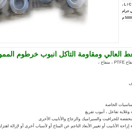
L / C ، D / A ، D / P ، T / T ،
ي جرام
50 م
غط العالي ومقاومة التآكل أنبوب خرطوم المم
ف
مناسبات الخاصة
غلاية تفاعل ، أنبوب تفريغ
منخفضة للجرافيت والسيراميك والزجاج والأنابيب الأخرى
احة الأنابيب أو تغيير الأبعاد الناجم عن المناخ أو لأسباب أخرى أو لإزالة اهتزاز 