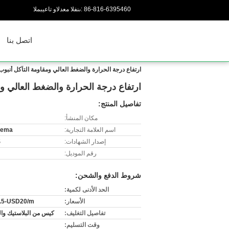
86-816-6395460
المبيعات والدعم الفنى:
اتصل بنا
ارتفاع درجة الحرارة والضغط العالي ومقاومة التآكل أنب
ارتفاع درجة الحرارة والضغط العالي 
تفاصيل المنتج:
مكان المنشأ:
اسم العلامة التجارية:
hema
إصدار الشهادات:
S
رقم الموديل:
شروط الدفع والشحن:
الحد الأدنى لكمية:
الأسعار:
.5-USD20/m
تفاصيل التغليف:
كيس من البلاستيك وا
وقت التسليم: