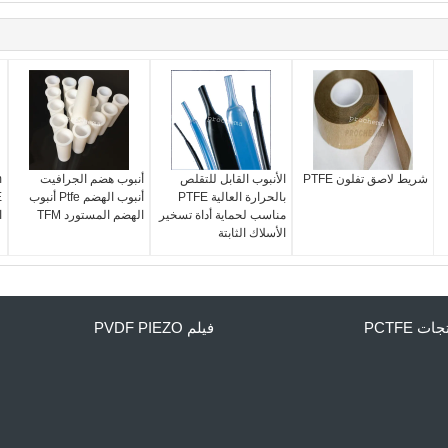
شريط لاصق تفلون PTFE
الأنبوب القابل للتقلص
أنبوب هضم الجرافيت
m
بالحرارة العالية PTFE
أنبوب الهضم Ptfe أنبوب
مناسب لحماية أداة تسخير
الهضم المستورد TFM
ا
الأسلاك الثابتة
ات PCTFE
فيلم PVDF PIEZO