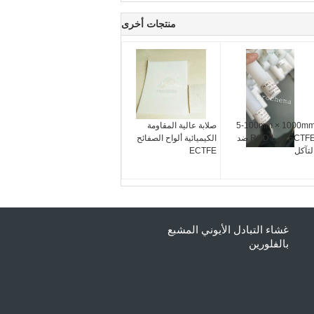
منتجات أخرى
5-100mm × 1000m
صلابة عالية المقاومة
ECTFE عصا ROD ضد
الكيميائية ألواح الصفائح
لتآكل
ECTFE
غشاء التبادل الأيوني المشبع
بالفلورين