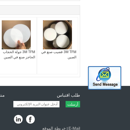
3M TFM قضيب صنع في
3M TFM جولة الحجاب
الصين
الحاجز صنع في الصين
طلب اقتباس
منتج
أرسلت
E-Mail
خريطة الموقع
|