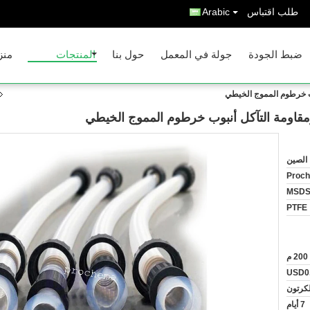
طلب اقتباس
Arabic
ضبط الجودة
جولة في المعمل
حول بنا
المنتجات
منز
وب خرطوم المموج الخيطي
ومقاومة التآكل أنبوب خرطوم المموج الخيطي
الصين
Proc
MSD
PTFE
200 م
USD0
لكرتون
7 أيام