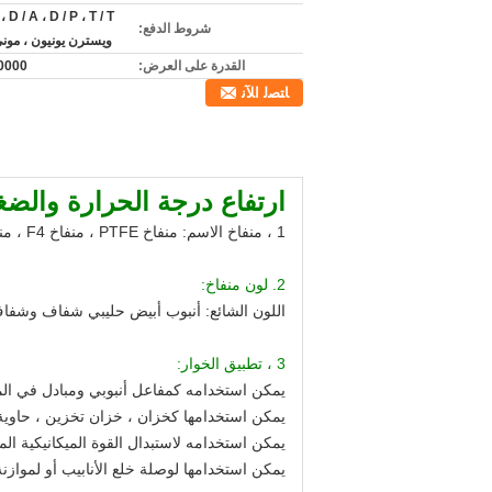
شروط الدفع:
ويسترن يونيون ، مون
القدرة على العرض:
00000
ﺎﺘﺼﻟ ﺍﻶﻧ
ارتفاع درجة الحرارة والض
1 ، منفاخ الاسم: منفاخ PTFE ، منفاخ F4 ، منفاخ PTFE ، منفاخ ،
2. لون منفاخ:
اللون الشائع: أنبوب أبيض حليبي شفاف وشفا
3 ، تطبيق الخوار:
يمكن استخدامه كمفاعل أنبوبي ومبادل في ال
يمكن استخدامها كخزان ، خزان تخزين ، حاوية و
يمكن استخدامه لاستبدال القوة الميكانيكية ال
يمكن استخدامها لوصلة خلع الأنابيب أو لموازنة إز