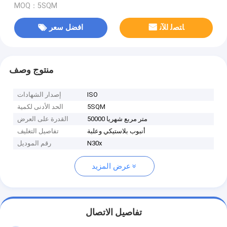
MOQ：5SQM
ﺎﺘﺼﻟ ﺍﻶﻧ
افضل سعر
منتوج وصف
ISO
إصدار الشهادات
5SQM
الحد الأدنى لكمية
50000 متر مربع شهريا
القدرة على العرض
أنبوب بلاستيكي وعلبة
تفاصيل التغليف
N30x
رقم الموديل
عرض المزيد
تفاصيل الاتصال