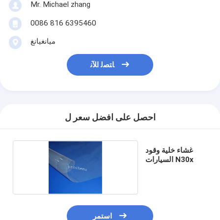
Mr. Michael zhang
0086 816 6395460
ميانغيانغ
ﺎﺘﺼﻟ ﺍﻶﻧ
احصل على افضل سعر ل
غشاء خلية وقود
السيارات N30x
استمر