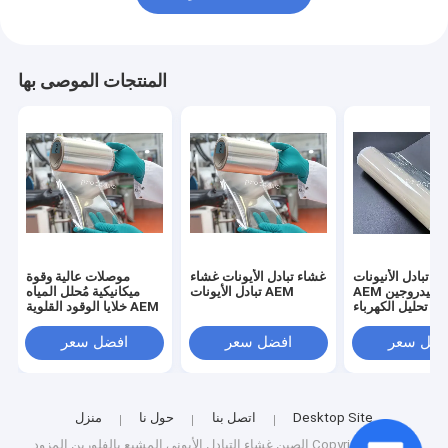
المنتجات الموصى بها
ء تبادل الأنيونات
غشاء تبادل الأيونات غشاء
موصلات عالية وقوة
AEM لإنتاج الهيدروجين
تبادل الأيونات AEM
ميكانيكية مُحلل المياه
 تحليل الكهرباء
خلايا الوقود القلوية AEM
للمياه
فضل سعر
افضل سعر
افضل سعر
Desktop Site
اتصل بنا
حول نا
منزل
الصين غشاء التبادل الأيوني المشبع بالفلورين
المزود.Copyright © 2024