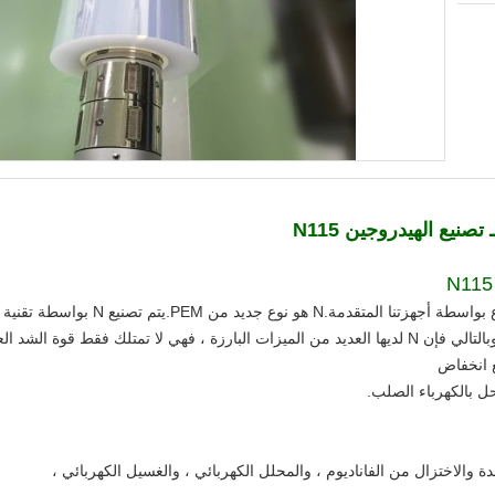
تصنيع الهيدروجين N115
N غشاء تبادل البروتون المشبع بالفلور المصن
التكنولوجيا الجديدة مع التكنولوجيا المغشوشة.وبالتالي فإن N لديها العديد من الميزات البارزة ، فهي لا 
مع انخفاض
ل بالكهرباء الصلب.
سدة والاختزال من الفاناديوم ، والمحلل الكهربائي ، والغسيل الكهربائي ،