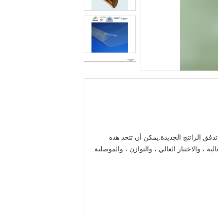
وع بواسطة أجهزتنا المتقدمة.N هو نوع جديد من PEM.يتم تصنيع N بواسطة تقنية تدفق الراتنج الجديدة.يمكن أن تتحد هذه
تمتلك فقط قوة الشد العالية ، والاختيار العالي ، والتوازن ، والموصلية