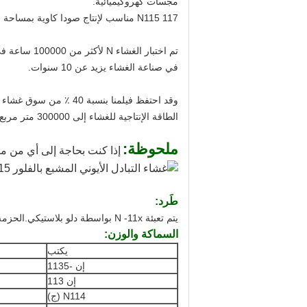
مجسات كهروكيميائية.
N115 117 مناسب لإنتاج صودا كاوية بمساحة صغيرة.إذا كان الحجم كبيرًا ، فإن N41x هو النوع المثالي.
في صناعة الغشاء يزيد عن 10 سنوات.
وقد احتفظ فيلمنا بنسب
الطاقة الإنتاجية للغشاء إلى 300000 متر مربع حتى عام 2013.
ملحوظة:
إذا كنت بحاجة إلى أي من منت
طَرد:
يتم تعبئة N -11x بواسطة دلو بلاستيكي.الحزمة الخاصة يرجى الإشارة.
السماكة والوزن:
يكتب
إن -1135
إن 113
N114 (ج)