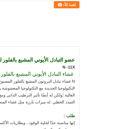
ﺎﺘﺼﻟ ﺍﻶﻧ
عضو التبادل الأيوني المشبع بالفلور لـ
N -11X
غشاء التبادل الأيوني المشبع بالفلور N115
العالية ؛ولكن له أيضًا تأثير الترطيب الذاتي و
التمدد الخطي: له ميزات بارزة مثل غشاء المنح
طلب :
إنها مناسبة جدًا لخلية الوقود ، وبطاريات الأك