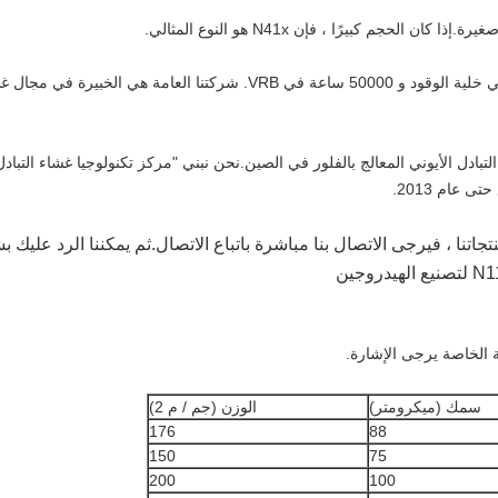
تم اختبار الغشاء N لأكثر من 100000 ساعة في خلية الوقود و 50000 ساعة في RB
ة 40 ٪ من سوق غشاء التبادل الأيوني المعالج بالفلور في الصين.نحن نبني "مركز تكنولوجيا غش
جاتنا ، فيرجى الاتصال بنا مباشرة باتباع الاتصال.ثم يمكننا الرد علي
سمك (ميكرومتر)
الوزن (جم / م 2)
176
88
150
75
200
100