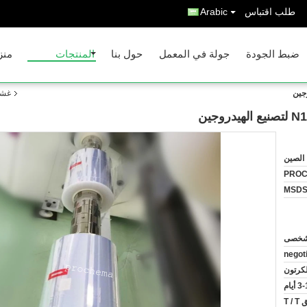
طلب اقتباس
Arabic
ضبط الجودة
جولة في المعمل
حول بنا
المنتجات
منز
غشاء
الصين
PRO
MSD
negot
لكرتون
 أيام
T 