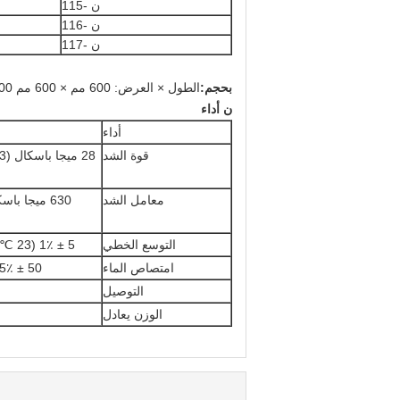
ن -115
ن -116
ن -117
بحجم
:
الطول × العرض: 600 مم × 600 مم 800 × 800 مم
ن
أداء
أداء
قوة الشد
معامل الشد
التوسع الخطي
5 ± 1٪ (23 ℃ ، من 50٪ RH إلى الماء المنقوع)
امتصاص الماء
50 ± 5٪ (100 درجة مئوية ، ساعة واحدة)
التوصيل
الوزن يعادل