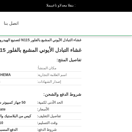
المبيعات والدعم الفنى :
اتصل بنا
غشاء التبادل الأيوني المشبع بالفلور N115 لتصنيع الهيدروجين
غشاء التبادل الأيوني المشبع بالفلور N115 لتصنيع الهيدروجين
تفاصيل المنتج:
مكان المنشأ:
اسم العلامة التجارية:
CHEMA
إصدار الشهادات:
S
شروط الدفع والشحن:
الحد الأدنى لكمية:
50 جهاز كمبيوتر شخصى
الأسعار:
iate
تفاصيل التغليف:
كيس من البلاستيك وا
وقت التسليم:
3-10
شروط الدفع:
الدفع المسبق / T