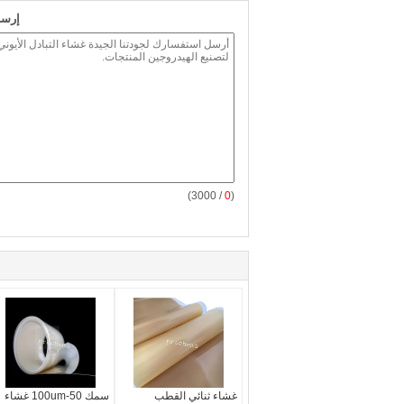
إرسا
/ 3000)
0
(
غشاء ثنائي القطب
سمك 50-100um غشاء