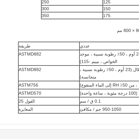
250
125
300
150
350
175
عددي
طريقة
28 ميجا باسكال (23 أوم ، 50٪ رطوبة نسبية ، موحد
ASTMD882
الخواص ، نيبيم -115)
630 ميجا باسكال (23 أوم ، 50٪ رطوبة نسبية ،
ASTMD882
متجانسة)
ASTM756
ASTMD570
0.1 ق / سم
القول 25
950-1050 جم / مكافئ
المعايرة