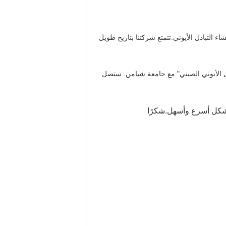
V. شركتنا العامة هي الخبيرة في مجال غشاء التبادل الأيوني.تتمتع شركتنا بتاريخ طويل
اء التبادل الأيوني الصيني" مع جامعة شيامن. ستصل
ك بشكل أسرع وأسهل.شكرًا