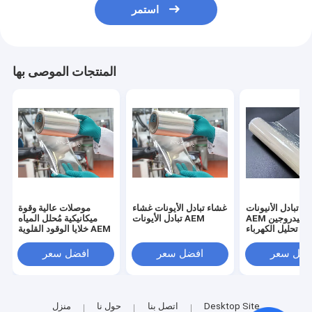
استمر
المنتجات الموصى بها
ء تبادل الأنيونات
غشاء تبادل الأيونات غشاء
موصلات عالية وقوة
AEM لإنتاج الهيدروجين
تبادل الأيونات AEM
ميكانيكية مُحلل المياه
 تحليل الكهرباء
خلايا الوقود القلوية AEM
للمياه
فضل سعر
افضل سعر
افضل سعر
Desktop Site
اتصل بنا
حول نا
منزل