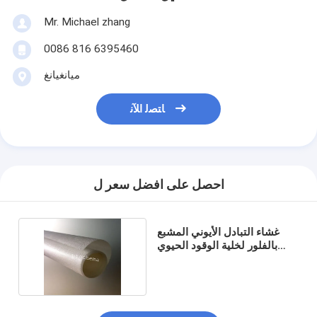
Mr. Michael zhang
0086 816 6395460
ميانغيانغ
ﺎﺘﺼﻟ ﺍﻶﻧ
احصل على افضل سعر ل
غشاء التبادل الأيوني المشبع
بالفلور لخلية الوقود الحيوي
التي تنتج N41x