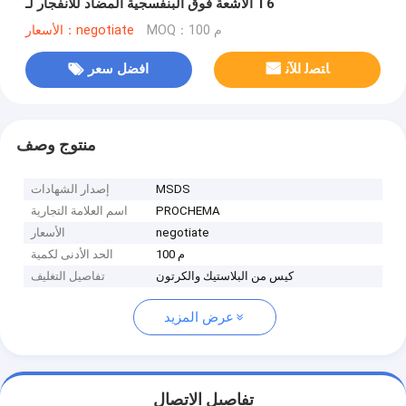
الأشعة فوق البنفسجية المضاد للانفجار لـ T6
MOQ：100 م
الأسعار：negotiate
ﺎﺘﺼﻟ ﺍﻶﻧ
افضل سعر
منتوج وصف
MSDS
إصدار الشهادات
PROCHEMA
اسم العلامة التجارية
negotiate
الأسعار
100 م
الحد الأدنى لكمية
كيس من البلاستيك والكرتون
تفاصيل التغليف
عرض المزيد
تفاصيل الاتصال