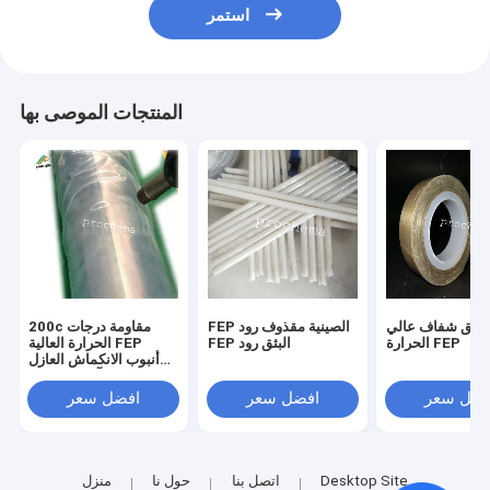
استمر
المنتجات الموصى بها
اصق شفاف عالي
FEP الصينية مقذوف رود
200c مقاومة درجات
الحرارة FEP
FEP البثق رود
الحرارة العالية FEP
أنبوب الانكماش العازل
المضاد للتآكل الشفاف
فضل سعر
افضل سعر
افضل سعر
Desktop Site
اتصل بنا
حول نا
منزل