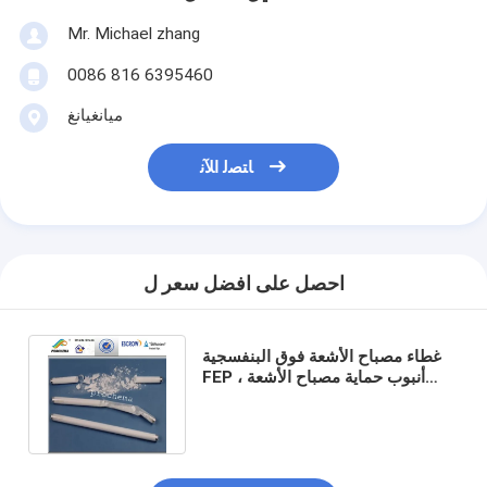
Mr. Michael zhang
0086 816 6395460
ميانغيانغ
ﺎﺘﺼﻟ ﺍﻶﻧ
احصل على افضل سعر ل
غطاء مصباح الأشعة فوق البنفسجية
FEP ، أنبوب حماية مصباح الأشعة
فوق البنفسجية المضاد للانفجار لـ T6