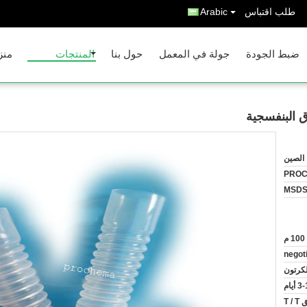
طلب اقتباس
Arabic
ضبط الجودة
جولة في المعمل
حول بنا
المنتجات
منز
 البنفسجية
الصين
PRO
MSD
100 م
negot
لكرتون
 أيام
T 