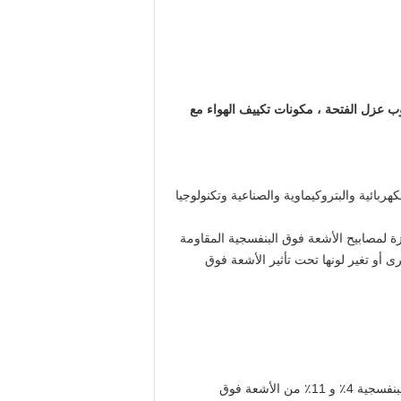
وب عزل الفتحة ، مكونات تكييف الهواء مع
لكهربائية والبتروكيماوية والصناعية وتكنولوجيا
، فهو مادة ممتازة لمصابيح الأشعة فوق البنفسجية المقاومة
 أو تغير لونها تحت تأثير الأشعة فوق
يكون فقدان ضوء UVA و UVC أقل بكثير مقارنة بطبقات البوليمر الأخرى.بالنسبة لطلاءاتنا المعتادة ، يبلغ فقدان الأشعة فوق البنفسجية 4٪ و 11٪ من الأشعة فوق