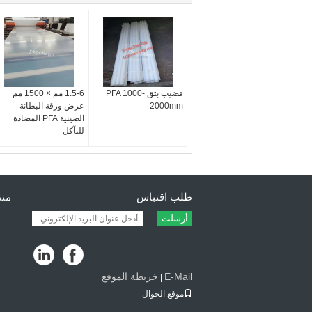
قضيب بثق PFA 1000-
1.5-6 مم × 1500 مم
2000mm
عرض ورقة البطانة
الصينية PFA المضادة
للتآكل
طلب اقتباس
منتج
أرسلت
E-Mail
خريطة الموقع
|
موقع الجوال