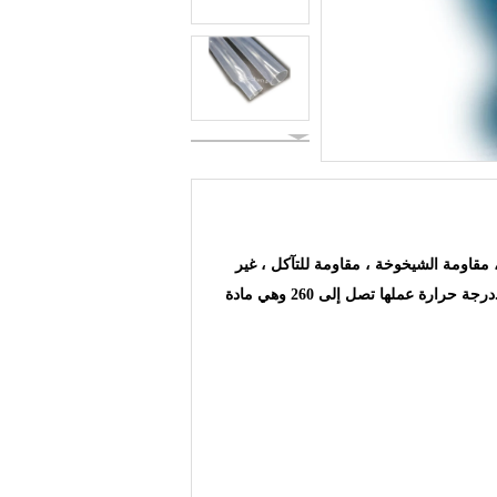
 للحرارة ، مقاومة الشيخوخة ، مقاومة للتآكل ، غير
مادة لاصقة صلبة لـ PTFE وأيضًا مادة لاصقة جيدة لتصفيح المواد المختلفة.درجة حرارة عملها تصل إلى 260 وهي مادة