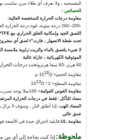
البنفسجية ، ولا نعرف أي طلاء مرن مناسب يوف
الخصائص :
مقاومة درجات الحرارة المنخفضة العالية:
-200--2
0 درجة مئوية
6
، قوة درجة الحرارة العال
اللصق الجيد وإمكانية الغلق الحراري مع PTFE:
تحت نقطة الانصهار ، فازت
"
t لصق أي مشروع فوق نقطة الانصهار ، لها خاصية لاصقة مثالية مع PTFE ، والمعادن والالتصاق الذاتي (الختم الحراري).
لا شيء يلتصق بالماء والزيت:
زاوية ملامسة الم
الموثوقية الكهربائية ، عازلة عالية
تحت درجات الحرارة
60 هرتز -60 ميجا هرتز
و
18
مقاومة الحجم
> 10
Ω م
13
مقاومة السطح
> 2 * 10
Ω
مقاومة القوس الفولتية
> 165
س
لا يوجد تسرب ك
مضاد للتآكل
: فقط في درجات الحرارة المرتفعة 
المضاد للهب :
إذا أطلق النار ، وسوف لا يزال 
عمق عالي
مقاومة UL:
قابلية اختراق جيدة في الأشعة فو
ملحوظة:
إذا كنت بحاجة إلى أي من منت