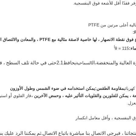
ر فقدًا أقل للأشعة فوق البنفسجية.
ية أعلى مرتين من PTFE
ا
اء:
θ = 115
 العالية والمنخفضة
،ال
يحافظ
2.1
حتى في حالة تلف السطح ، فا
السماحية
هربائي
مقاومة الطقس:
يمكن استخدامه في ضوء الشمس وطول الأوزون
، يمكن للفلورين والقلويات التأثير عليه ، وحمض الآخرين ،
فاز القلوي أو استر
يعزل.
ق البنفسجية ، وأقل معامل انكسار
جاتنا ، فيرجى الاتصال بنا مباشرة باتباع الاتصال.ثم يمكننا الرد علي