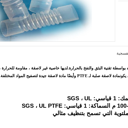
نفسجية
ع من راتينج PFA ويتم إعداده بواسطة تقنية البثق والنفخ بالحرارة.لديها خاصية غير لاصقة ، مقاومة
يكون