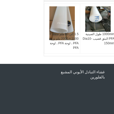
1000mm طول الصينية
1.5 إلى 60 ملم سمك ×
PFA البثق قضيب Dia10-
1000 × 2000 ملم ورقة
150m
PFA ، لوحة PFA ، لوحة
PFA
غشاء التبادل الأيوني المشبع
بالفلورين