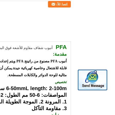
ﺎﺘﺼﻟ ﺍﻶﻧ
PFA
أنبوب شفاف مقاوم للأشعة فوق الب
مقدمة:
أنبوب PFA مصنو
قابلة للاشتعال وخاصية كهربائية جيدة.
يمكن أن 
مثالية للوحة الدوائر والكابلات المسطحة.
تخصيص
6-50mmL length: 2-100m سمك: 1 قياسي: SGS ، UL
المواصفات: 6-50 مم الطول: 2-100 م السماكة: 1 قياسي: SGS ، UL PTFE
1. المرونة 2. الموجة الطويلة الملتوية التي تسمح بتنظيف مثالي
3. مقاومة التآكل