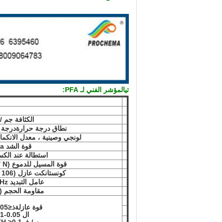
تي
المؤشر الفني لـ PFA:
الكثافة جم /
نطاق درجة حرارة
درجة 
لونجي وصينية ، معدل الانكم
قوة الشد Mpa ≥
استطالة عند الكس
قوة المسيل للدموع (N / م) ≥
كونستانكت عازل (106 هرتز)
عامل التبديد 106Hz
مقاومة الحجم (Ω
قوة عازلة
ذ
≤
0.05
ال 0.05-0.1 مم
م / ف
0.1 ملم
TH ≥