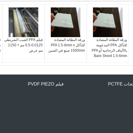
ورقة البطانة المضادة
ورقة البطانة المضادة
فيلم PFA الصب الشريطي
للتآكل PFA المدعومة
للتآكل PFA 1.5-6mm x
0.0125-0.5 مم × 1150
بالألياف الزجاجية أو PFA
1500mm صنع في الصين
مم عرض
m
Bare Sheet 1.5-6mm
ات PCTFE
فيلم PVDF PIEZO