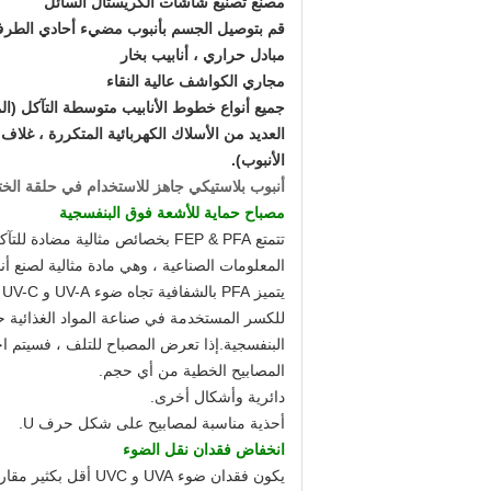
مصنع تصنيع شاشات الكريستال السائل
قم بتوصيل الجسم بأنبوب مضيء أحادي الطرف لل
مبادل حراري ، أنابيب بخار
مجاري الكواشف عالية النقاء
جميع أنواع خطوط الأنابيب متوسطة التآكل (الم
العديد من الأسلاك الكهربائية المتكررة ، غلا
الأنبوب).
أنبوب بلاستيكي جاهز للاستخدام في حلقة الختم
مصباح حماية للأشعة فوق البنفسجية
تتمتع FEP & PFA بخصائص مثالية
المعلومات الصناعية ، وهي مادة مثالية لصنع أنبوب حماية مصبا
ي
للكسر المستخدمة في صناعة المواد الغذائية حي
البنفسجية.إذا تعرض المصباح للتلف ، فسيتم ا
المصابيح الخطية من أي حجم.
دائرية وأشكال أخرى.
أحذية مناسبة لمصابيح على شكل حرف U.
انخفاض فقدان نقل الضوء