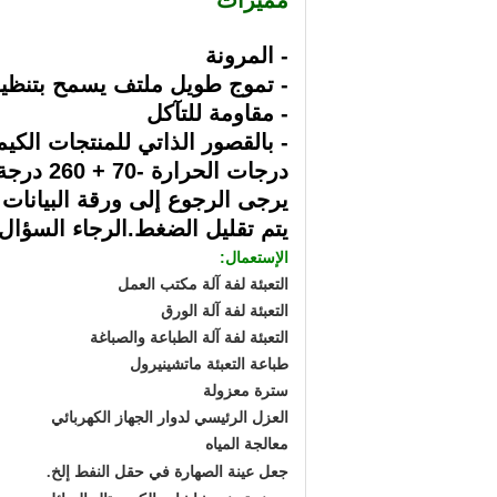
مميزات
- المرونة
- تموج طويل ملتف يسمح بتنظي
- مقاومة للتآكل
- بالقصور الذاتي للمنتجات الكيم
درجات الحرارة -70 + 260 درجة مئوية حسب ضغط العمل.
يرجى الرجوع إلى ورقة البيانات
يتم تقليل الضغط.الرجاء السؤال
الإستعمال:
التعبئة لفة آلة مكتب العمل
التعبئة لفة آلة الورق
التعبئة لفة آلة الطباعة والصباغة
طباعة التعبئة ماتشينيرول
سترة معزولة
العزل الرئيسي لدوار الجهاز الكهربائي
معالجة المياه
جعل عينة الصهارة في حقل النفط إلخ.