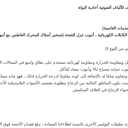
ألياف الضوئية أحادية النواة
ذيبات القاسية)
ف الكابلات الكهربائية ، أنبوب عزل الفتحة (تسخير أسلاك المحرك الغاطس مع أنب
 من النوع O
 مضادة للتآكل ومقاومة للحرارة ومقاومة كهربائية.تستخدم على نطاق واسع في المجالات ا
ح VU وأنبوب مضاد للتآكل
تميز PFA بالشفافية تجاه ضوء UV-A و UV-C ومقاوم تمامًا له بالإضافة إلى كونه مقاومًا لدرجة الحرارة.لذلك 
ث تكون المناطق الخالية من الزجاج مطلوبة.تتقصف الأصوات البلاستيكية الأخرى
حتواء الزجاج في الغلاف المنكمش.