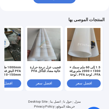
المنتجات الموصى بها
1.5 إلى 60 ملم سمك ×
قضيب عزل درجة حرارة
1000mm ط
1000 × 2000 ملم ورقة
عالية مضاد للتآكل PFA
PFA البثق قضي
PFA ، لوحة PFA ، لوحة
Dia10-150mm
PFA
افضل سعر
افضل سعر
افضل سع
منزل
حول نا
اتصل بنا
Desktop Site
خريطة الموقع
Privacy Policy