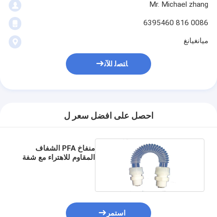
Mr. Michael zhang
0086 816 6395460
ميانغيانغ
ﺎﺘﺼﻟ ﺍﻶﻧ
احصل على افضل سعر ل
منفاخ PFA الشفاف
المقاوم للاهتراء مع شفة
استمر