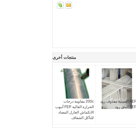
منتجات أخرى
FEP الصينية مقذوف رود
200c مقاومة درجات
F البثق رود
الحرارة العالية FEP أنبوب
الانكماش العازل المضاد
للتآكل الشفاف