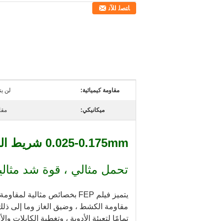
ﺎﺘﺼﻟ ﺍﻶﻧ
مقاومة كيميائية:
لن يت
ميكانيكي:
مقا
0.025-0.175mm شريط الصب فيلم FEP
تحمل مثالي ، قوة شد مثال
يتميز فيلم FEP بخصائص مثالية لمقاومة الحرارة غير اللاصقة والعازلة والميكانيكية
تمامًا لتعبئة الأدوية ، وتغطية الكابلات والأسلاك ، و FPC (دائرة مطبوعة مرنة) ، ودائرة مطبوعة ، وكابل مسطح ، وملف 