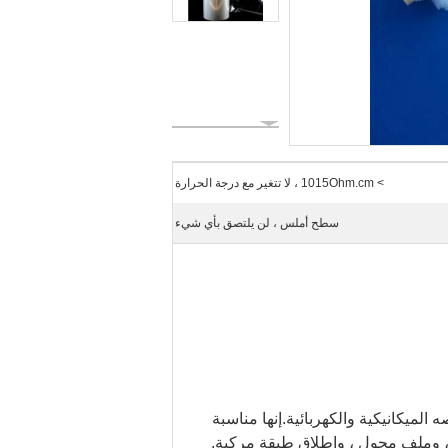
> 1015Ohm.cm ، لا تتغير مع درجة الحرارة
سطح أملس ، لن يلتصق بأي شيء
الهواء الطلق ، فلن تتغير خصائصه الميكانيكية والكهربائية.إنها مناسبة