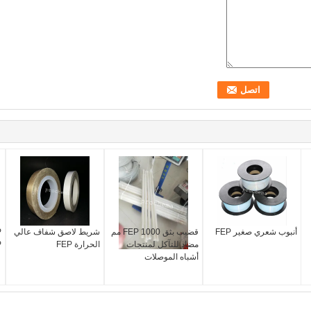
أنبوب شعري صغير FEP
قضيب بثق FEP 1000 مم
شريط لاصق شفاف عالي
مضاد للتآكل لمنتجات
الحرارة FEP
EP
أشباه الموصلات