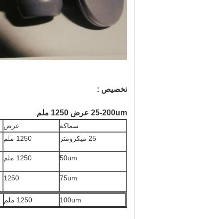
تخصيص :
25-200um عرض 1250 ملم
سماكة
عرض
25 ميكرومتر
1250 ملم
50um
1250 ملم
1250
75um
100um
1250 ملم