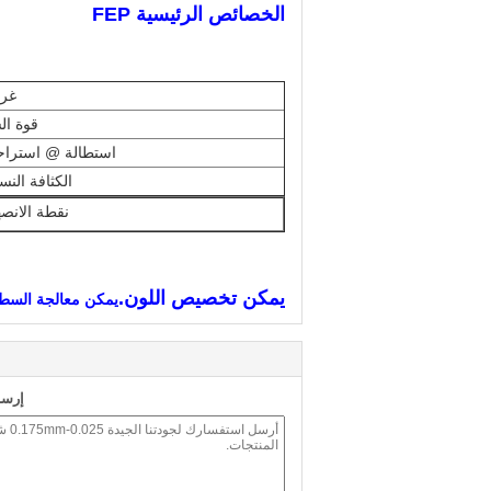
الخصائص الرئيسية FEP
غر
قوة ال
استطالة @ استراح
الكثافة النس
نقطة الانصه
يمكن تخصيص اللون.
يمكن معالجة السطح (
إرسا