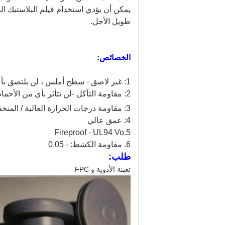
طويل الأجل.
الخصائص:
1: غير لاصق - سطح أملس ، لن يلتصق بأي شيء
2: مقاومة التآكل -
لن تتأثر بأي من الأحماض
3: مقاومة درجات الحرارة العالية / المنخفضة: -190
4: عمق عالي
5.Fireproof - UL94 Vo
6. مقاومة الكشط: - 0.05
طلب:
تعبئة الأدوية و FPC