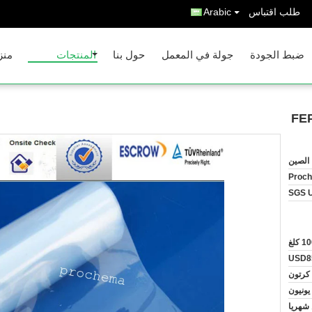
طلب اقتباس
Arabic
ضبط الجودة
جولة في المعمل
حول بنا
المنتجات
منز
الصين
Proc
SGS 
1 كلغ
USD8
كرتون
يونيون