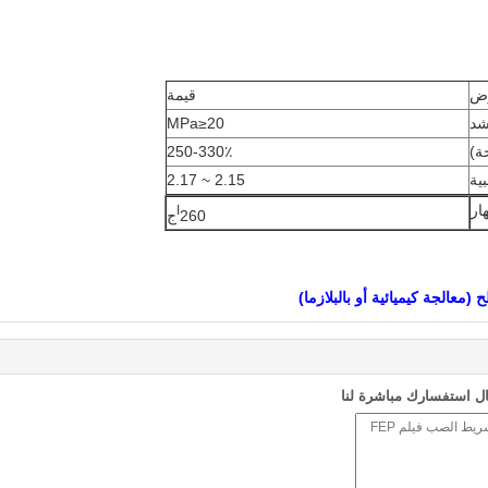
ض
قيمة
شد
MPa≥20
ة)
250-330٪
بية
2.15 ~ 2.17
ار
ا
260
ج
معالجة كيميائية أو بالبلازما)
ل استفسارك مباشرة لنا