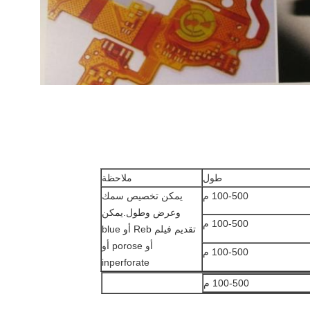
طول
ملاحظة
100-500 م
يمكن تخصيص سمك
وعرض وطول.يمكن
100-500 م
تقديم فيلم Reb أو blue
أو porose أو
100-500 م
inperforate
100-500 م