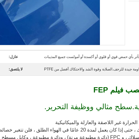
أثر بأي حمض قوي أو قلوي أو أكسدة أو أمولست جميع المذيبات
عازل:
ومة جيدة للزحف.الصلابة وقوة الشد والاحتكاك أفضل من PTFE
لا يلتصق:
ية.سطح مثالي ووظيفة التحرير.
مقاومة الكشط ، وضيق الغاز وما إلى ذلك ، حتى إذا كان يعمل لمدة 20 عامًا في 
محول ، وإطلاق طبقة مركبة.