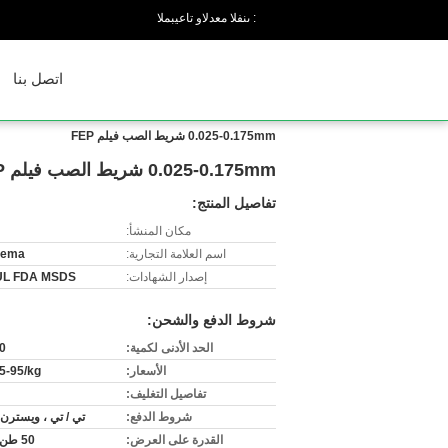
المبيعات والدعم الفنى :
اتصل بنا
0.025-0.175mm شريط الصب فيلم FEP
0.025-0.175mm شريط الصب فيلم FEP
تفاصيل المنتج:
مكان المنشأ:
اسم العلامة التجارية:
hema
إصدار الشهادات:
UL FDA MSDS
شروط الدفع والشحن:
الحد الأدنى لكمية:
00
الأسعار:
5-95/kg
تفاصيل التغليف:
شروط الدفع:
تي / تي ، ويسترن 
القدرة على العرض:
50 طن شهريا