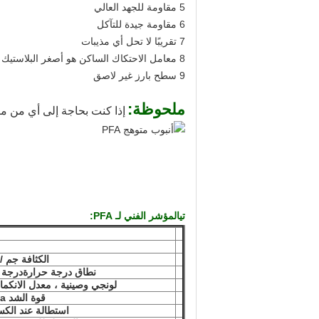
5 مقاومة للجهد العالي
6 مقاومة جيدة للتآكل
7 تقريبًا لا تحل أي مذيبات
8 معامل الاحتكاك الساكن هو أصغر البلاستيك
9 سطح بارز غير لاصق
ملحوظة:
إذا كنت بحاجة إلى أي من منت
تي
المؤشر الفني لـ PFA:
الكثافة جم /
نطاق درجة حرارة
درجة 
لونجي وصينية ، معدل الانكم
قوة الشد Mpa ≥
استطالة عند الكس