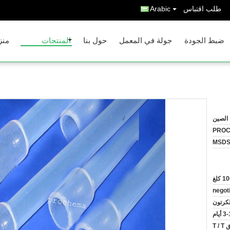
طلب اقتباس
Arabic
ضبط الجودة
جولة في المعمل
حول بنا
المنتجات
منز
الصين
PRO
MSD
1 كلغ
negot
لكرتون
 أيام
T 