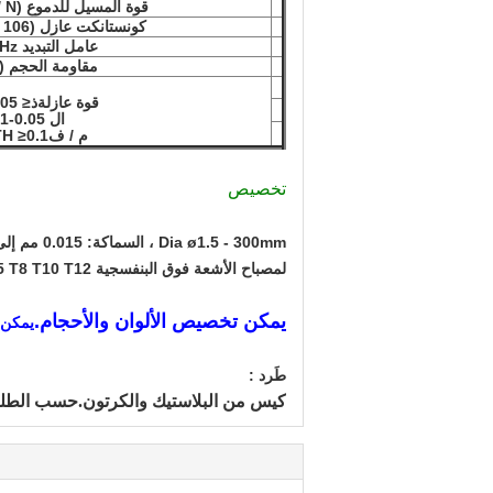
قوة المسيل للدموع (N / م) ≥
كونستانكت عازل (106 هرتز)
عامل التبديد 106Hz
مقاومة الحجم (Ω
قوة عازلة
ذ
≤
0.05
ال 0.05-0.1 مم
م / ف
0.1 ملم
TH ≥
تخصيص
Dia ø1.5 - 300mm ، السماكة: 0.015 مم إلى 0.75 مم.الطول: 50 مم إلى غير محدود.
لمصباح الأشعة فوق البنفسجية T4 T5 T8 T10 T12 ، سمك 0.2 إلى 0.5 مم.
يمكن تخصيص الألوان والأحجام.
يمكن م
طَرد :
كيس من البلاستيك والكرتون.حسب الطل