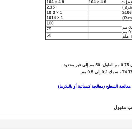
4.9 × 104
4.9 × 104
2.15
-3
1 × 10
≤
14
1 × 10
.m)
100
 مم
75
50
عالجة السطح (معالجة كيميائية أو بالبلازما)
ب مقبول