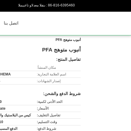
86-816-6395460
المبيعات والدعم الفنى :
اتصل بنا
أنبوب متوهج PFA
أنبوب متوهج PFA
تفاصيل المنتج:
مكان المنشأ:
اسم العلامة التجارية:
CHEMA
إصدار الشهادات:
S
شروط الدفع والشحن:
الحد الأدنى لكمية:
00
الأسعار:
iate
تفاصيل التغليف:
كيس من البلاستيك وا
وقت التسليم:
3-10
شروط الدفع:
الدفع المسبق / T