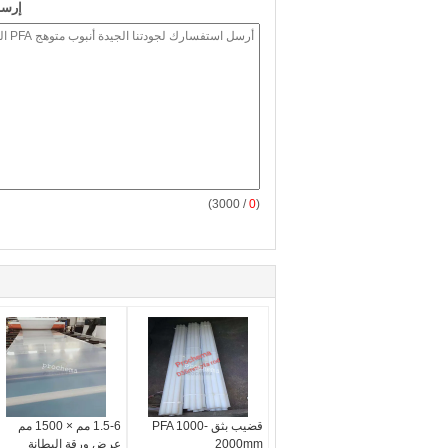
إرسا
/ 3000)
0
(
قضيب بثق PFA 1000-
1.5-6 مم × 1500 مم
2000mm
عرض ورقة البطانة