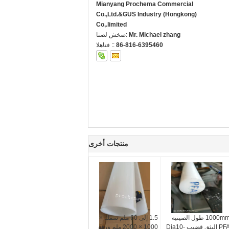
Mianyang Prochema Commercial
Co.,Ltd.&GUS Industry (Hongkong)
Co,.limited
Mr. Michael zhang
اتصل شخص:
86-816-6395460
الهاتف ::
منتجات أخرى
1000mm طول الصينية
1.5 إلى 60 ملم سمك ×
PFA البثق قضيب Dia10-
1000 × 2000 ملم ورقة