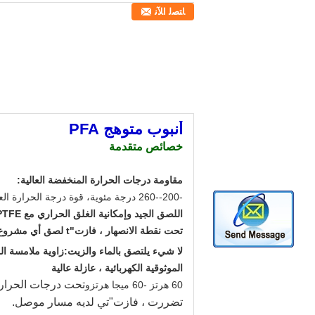
ﺎﺘﺼﻟ ﺍﻶﻧ
أنبوب متوهج PFA
خصائص متقدمة
مقاومة درجات الحرارة المنخفضة العالية:
-200--2
0 درجة مئوية
6
، قوة درجة الحرارة العال
اللصق الجيد وإمكانية الغلق الحراري مع PTFE:
تحت نقطة الانصهار ، فازت
"
t لصق أي مشروع فوق نقطة الانصهار ، لها خاصية لاصقة مثالية مع PTFE ، والمعادن والالتصاق الذاتي (الختم الحراري).
لا شيء يلتصق بالماء والزيت:
زاوية ملامسة الم
الموثوقية الكهربائية ، عازلة عالية
تحت درجات الحرارة
60 هرتز -60 ميجا هرتز
و
تضررت ، فازت
"
تي لديه مسار موصل.