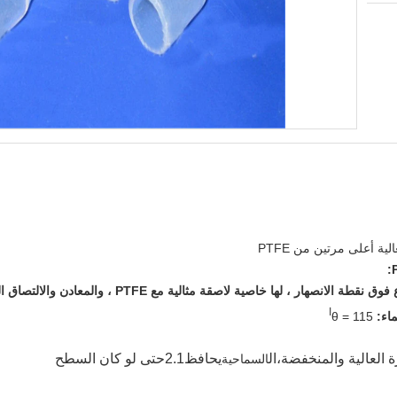
ية أعلى مرتين من PTFE
ا
اء:
θ = 115
 العالية والمنخفضة
،ال
يحافظ
2.1
حتى لو كان السطح
السماحية