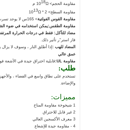
18
مقاومة الحجم
> 10
Ω م
13
مقاومة السطح
> 2 * 10
Ω
مقاومة القوس الفولتية
> 165
س
لا يوجد تسرب
مقاومة الطقس:
يمكن استخدامه في ضوء ال
مضاد للتآكل
: فقط في درجات الحرارة المرتفعة 
فاز استر
"
ر تأثير ذلك.
المضاد للهب :
إذا أطلق النار ، وسوف لا يزال 
عمق عالي
مقاومة UL:
قابلية اختراق جيدة في الأشعة فو
طلب:
تستخدم على نطاق واسع في الفضاء ، والأجهزة ، وا
والإضاءة.
مميزات:
1 شيخوخة مقاومة المناخ
2 غير قابل للاحتراق
3 معرف الأكسجين العالي
4 - مقاومة جيدة للإشعاع