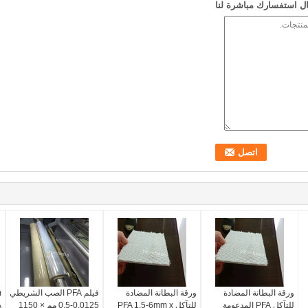
ل استفسارك مباشرة لنا
ورقة البطانة المضادة
ورقة البطانة المضادة
فيلم PFA الصب الشريطي
للتآكل PFA المدعومة
للتآكل PFA 1.5-6mm x
0.0125-0.5 مم × 1150