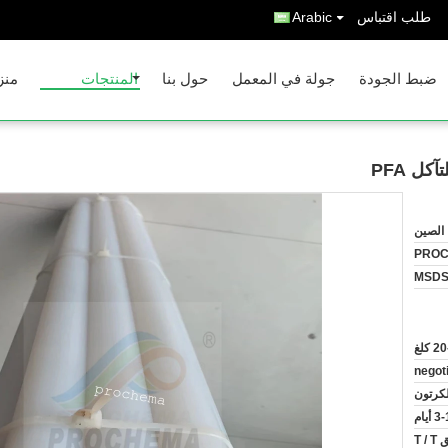
طلب اقتباس
Arabic
ضبط الجودة
جولة في المعمل
حول بنا
المنتجات
منز
ل PFA
الصين
PRO
MSD
كلغ
negot
لكرتون
 أيام
T 