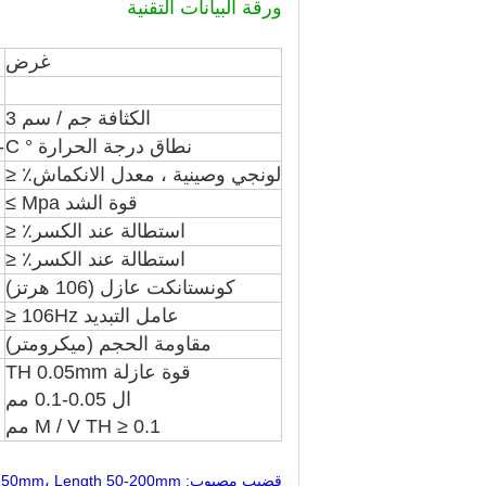
ورقة البيانات التقنية
غرض
الكثافة جم / سم 3
نطاق درجة الحرارة ° C
 - + 260
لونجي وصينية ، معدل الانكماش٪ ≤
قوة الشد Mpa ≥
استطالة عند الكسر٪ ≤
استطالة عند الكسر٪ ≤
كونستانكت عازل (106 هرتز)
عامل التبديد 106Hz ≤
مقاومة الحجم (ميكرومتر)
قوة عازلة TH 0.05mm
ال 0.05-0.1 مم
M / V TH ≥ 0.1 مم
قضيب مصبوب: Dia 5-25mm Length 200mm، Dia 30-150mm، Length 50-200mm