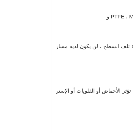
عالية والمنخفضة ، السماحية تحافظ على 2.1 حتى في حالة تلف السطح ، لن يكون لديه مسار
تؤثر الأحماض أو القلويات أو الإستر