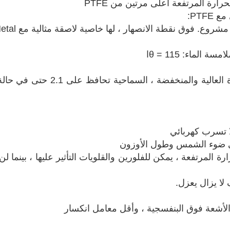
PTF:
 فوق نقطة الانصهار ، لها خاصية لاصقة مثالية مع PTFE ، Metal و
سة الماء: θ = 115
ا
60HZ-60MHZ ، تحت درجة الحرارة ال
 ضوء الشمس وطول الأوزون
المرتفعة ، يمكن للفلورين والقلويات التأثير عليها ، بينما لن 
 لا يزال يعزل.
 الأشعة فوق البنفسجية ، وأقل معامل انكسار