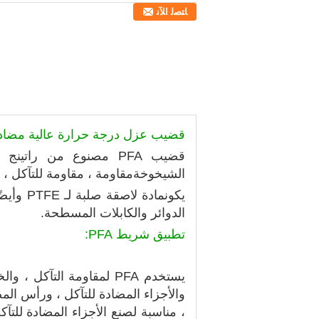
ﺎﺘﺼﻟ ﺍﻶﻧ
قضيب عزل درجة حرارة عالية مضاد للت
قضيب PFA مصنوع من راتينج PFA ويتم إعداده بواسطة تقنية البثق والنفخ بالحرارة.لديها
الشيخوخة
مقاومة ، مقاومة للتآكل ، غ
يكون
مادة لاصقة صلبة لـ PTFE وأيضًا مادة لاصقة جيدة
الدوائر والكابلات المسطحة.
تطبيق شريط PFA:
يستخدم PFA لمقاومة التآ
والأجزاء المضادة للتآكل ، ورأس الم
، مناسبة لصنع الأجزاء المضادة للتآكل