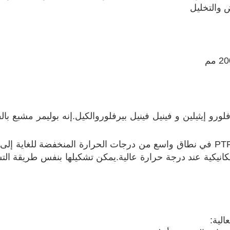
لورو إيثيلين و فينيل فينيل بيرفلوروالكيل.إنه بوليمر مشبع 
إنه يتمتع بنفس الأداء الممتاز مثل PTFE في نطاق واسع من درجات الحرارة المنخفض
كانيكية عند درجة حرارة عالية.يمكن تشكيلها بنفس طريقة الت
لية: