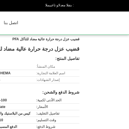
المبيعات والدعم الفنى :
اتصل بنا
قضيب عزل درجة حرارة عالية مضاد للتآكل PFA
قضيب عزل درجة حرارة عالية مضاد للتآك
تفاصيل المنتج:
مكان المنشأ:
اسم العلامة التجارية:
CHEMA
إصدار الشهادات:
S
شروط الدفع والشحن:
الحد الأدنى لكمية:
20-100 
الأسعار:
iate
تفاصيل التغليف:
كيس من البلاستيك وا
وقت التسليم:
3-10
شروط الدفع:
الدفع المسبق / T