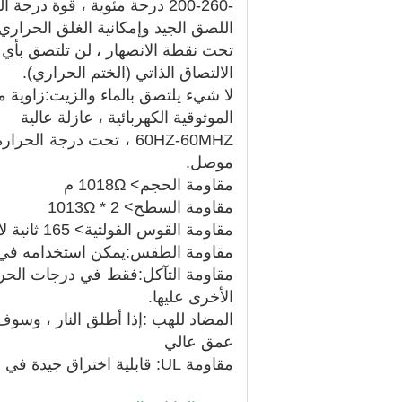
-200-260 درجة مئوية ، قوة درجة الحرارة المرتفعة أعلى مرتين من PTFE
اللصق الجيد وإمكانية الغلق الحراري مع E
تحت نقطة الانصهار ، لن تلتصق بأي مشروع.
الالتصاق الذاتي (الختم الحراري).
لا شيء يلتصق بالماء والزيت:
زاوية ملام
الموثوقية الكهربائية ، عازلة عالية
موصل.
مقاومة الحجم> 10
Ω م
18
مقاومة السطح> 2 * 10
Ω
13
مقاومة القوس الفولتية> 165 ثانية لا تسرب كهربائي
مقاومة الطقس:
يمكن استخدامه في
مقاومة التآكل:
فقط في درجات الحرارة 
الأخرى عليها.
المضاد للهب :
إذا أطلق النار ، وسوف
عمق عالي
مقاومة UL
: قابلية اختراق جيدة في