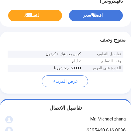
بالهيدروجين)
افضل سعر
ﺎﺘﺼﻟ ﺍﻶﻧ
منتوج وصف
تفاصيل التغليف
كيس بلاستيك + كرتون
وقت التسليم
7 أيام
القدرة على العرض
50000 م 2 شهريا
عرض المزيد
تفاصيل الاتصال
Mr. Michael zhang
0086 816 6395460