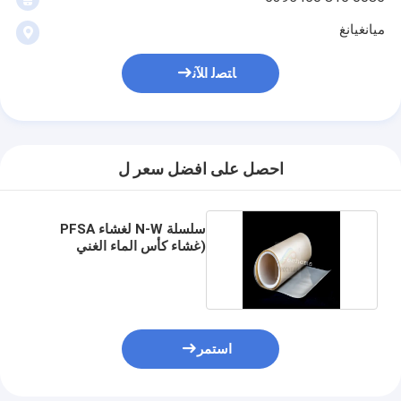
ميانغيانغ
ﺎﺘﺼﻟ ﺍﻶﻧ
احصل على افضل سعر ل
سلسلة N-W لغشاء PFSA
(غشاء كأس الماء الغني
بالهيدروجين)
استمر