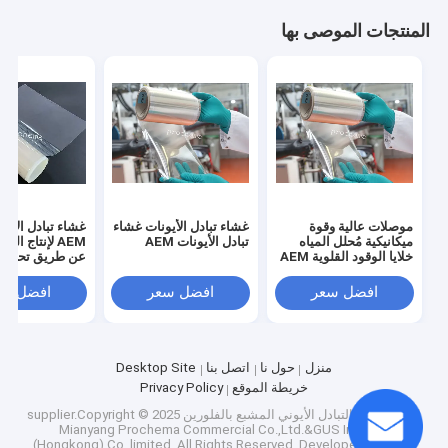
المنتجات الموصى بها
موصلات عالية وقوة
غشاء تبادل الأيونات غشاء
غشاء تبادل الأني
ميكانيكية مُحلل المياه
تبادل الأيونات AEM
AEM لإنتاج ال
خلايا الوقود القلوية AEM
عن طريق تحليل ا
للمياه
افضل سعر
افضل سعر
افضل سع
منزل
حول نا
اتصل بنا
Desktop Site
خريطة الموقع
Privacy Policy
الصين غشاء التبادل الأيوني المشبع بالفلورين
supplier.Copyright © 2025
Mianyang Prochema Commercial Co.,Ltd.&GUS Industry
(Hongkong) Co,.limited. All Rights Reserved. Developed by
ECER