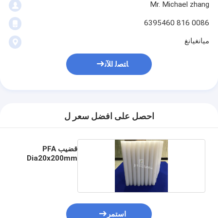
Mr. Michael zhang
0086 816 6395460
ميانغيانغ
ﺎﺘﺼﻟ ﺍﻶﻧ
احصل على افضل سعر ل
قضيب PFA
Dia20x200mm
استمر