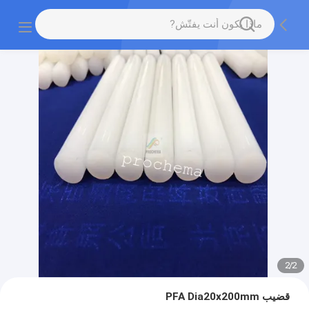
2
/
2
قضيب PFA Dia20x200mm