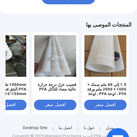
المنتجات الموصى بها
1.5 إلى 60 ملم سمك ×
قضيب عزل درجة حرارة
1000mm ط
1000 × 2000 ملم ورقة
عالية مضاد للتآكل PFA
PFA البثق قضي
PFA ، لوحة PFA ، لوحة
Dia10-150mm
PFA
افضل سعر
افضل سعر
افضل سع
منزل
حول نا
اتصل بنا
Desktop Site
الصين منتجات PFA
المزود.Copyright © 2025 Mianyang Prochema