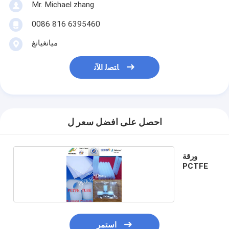
Mr. Michael zhang
0086 816 6395460
ميانغيانغ
ﺎﺘﺼﻟ ﺍﻶﻧ
احصل على افضل سعر ل
ورقة
PCTFE
استمر