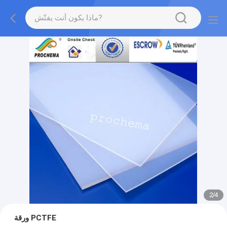
2
/
4
ورقة PCTFE