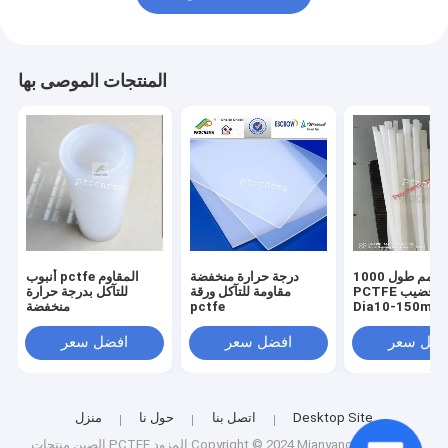
المنتجات الموصى بها
1000 مم طول Chinse
درجة حرارة منخفضة
أنبوب pctfe المقاوم
PCTFE مقذوف قضيب
مقاومة للتآكل ورقة
للتآكل بدرجة حرارة
Dia10-150mm
pctfe
منخفضة
فضل سعر
افضل سعر
افضل سعر
Desktop Site
اتصل بنا
حول نا
منزل
المزود.Copyright © 2024 Mianyang Prochema
الصين منتجات PCTFE